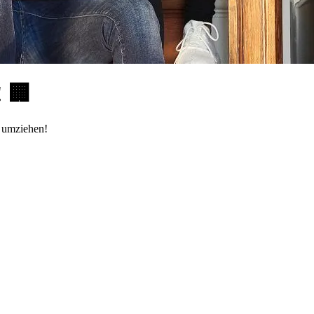
! 🏢
d umziehen!