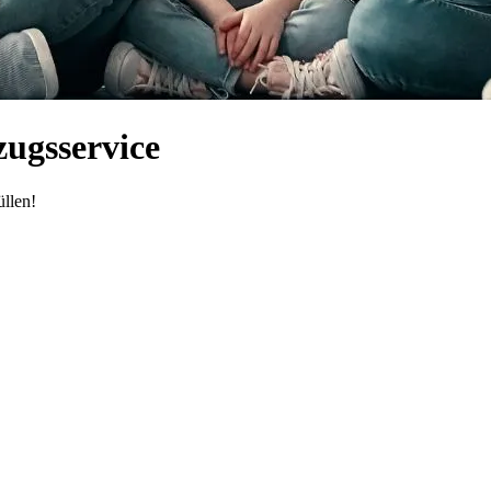
ugsservice
llen!